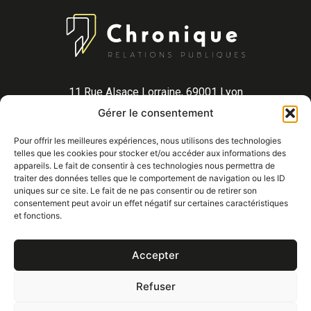
11 Rue Alsace Lorraine, 69001 Lyon
14 Rue de Rouen, 75019 Paris
Gérer le consentement
contact@agence-chronique.com
Pour offrir les meilleures expériences, nous utilisons des technologies
telles que les cookies pour stocker et/ou accéder aux informations des
appareils. Le fait de consentir à ces technologies nous permettra de
traiter des données telles que le comportement de navigation ou les ID
uniques sur ce site. Le fait de ne pas consentir ou de retirer son
consentement peut avoir un effet négatif sur certaines caractéristiques
et fonctions.
Mentions légales
Confidentialité
© Agence Chronique 2025
Accepter
Refuser